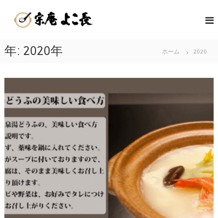
コ
嬉
ン
佐
テ
野
賀
ン
温
県
ツ
年:
2020年
泉
ホーム
2020
嬉
へ
湯
野
ス
ど
キ
温
う
ッ
泉
ふ
プ
名
発
物
祥
の
の
美
店
味
|
し
宗
い
庵
温
よ
泉
こ
湯
長