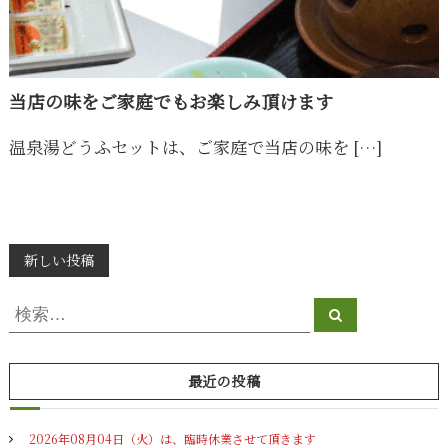
当店の味をご家庭でもお楽しみ頂けます
温泉湯どうふセットは、ご家庭で当店の味を […]
投
新しい投稿
稿
検
検
索
索
ナ
対
ビ
象
最近の投稿
:
ゲ
2026年08月04日（火）は、臨時休業させて頂きます