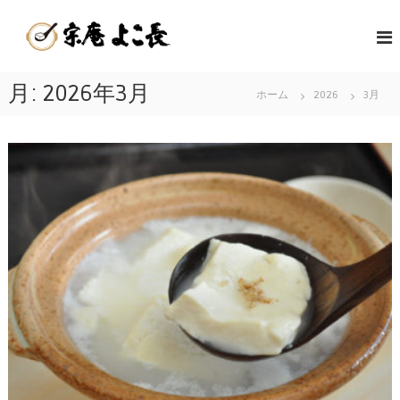
コ
嬉
ン
佐
テ
野
賀
ン
温
県
ツ
月:
2026年3月
泉
ホーム
2026
3月
嬉
へ
湯
野
ス
ど
キ
温
う
ッ
泉
ふ
プ
名
発
物
祥
の
の
美
店
味
|
し
宗
い
庵
温
よ
泉
こ
湯
長