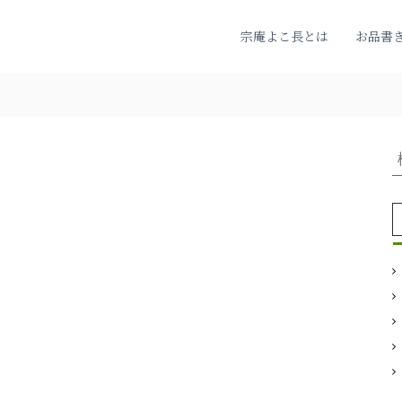
宗庵よこ長とは
お品書
: