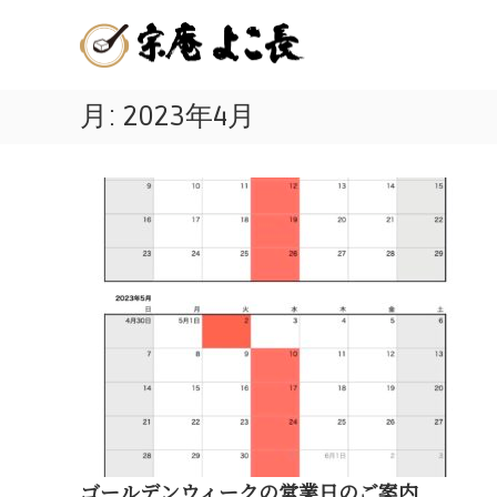
嬉
コ
佐
ン
野
賀
テ
温
ン
県
泉
ツ
月:
2023年4月
嬉
湯
へ
ど
野
ス
う
キ
温
ふ
ッ
泉
プ
発
名
祥
物
の
店
の
|
美
宗
味
庵
し
よ
こ
い
長
温
ゴールデンウィークの営業日のご案内