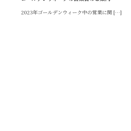
泉
湯
2023年ゴールデンウィーク中の営業に関 […]
豆
腐