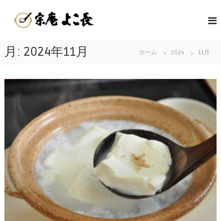
コ
嬉
ン
佐
テ
野
賀
ン
温
県
ツ
月:
2024年11月
泉
ホーム
2024
11月
嬉
へ
湯
野
ス
ど
キ
温
う
ッ
泉
ふ
プ
名
発
物
祥
の
の
美
店
味
|
し
宗
い
庵
温
よ
泉
こ
湯
長