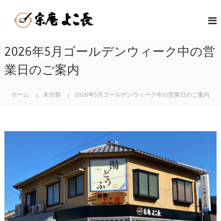
コ
嬉
ン
佐
テ
野
賀
ン
温
県
ツ
2026年5月ゴールデンウィーク中の営
泉
嬉
へ
湯
野
ス
業日のご案内
ど
キ
温
う
ッ
泉
ホーム
未分類
2026年5月ゴールデンウィーク中の営業日のご案内
ふ
プ
名
発
物
祥
の
の
美
店
味
|
し
宗
い
庵
温
よ
泉
こ
湯
長