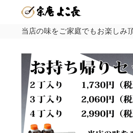
嬉
コ
佐
ン
野
賀
テ
温
ン
県
泉
ツ
当店の味をご家庭でもお楽しみ
嬉
湯
へ
ど
野
ス
う
キ
温
ふ
ッ
泉
プ
発
名
祥
物
の
店
の
|
美
宗
味
庵
し
よ
こ
い
長
温