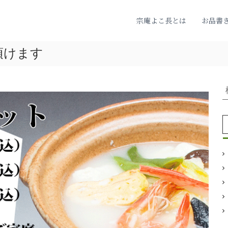
宗庵よこ長とは
お品書
頂けます
: