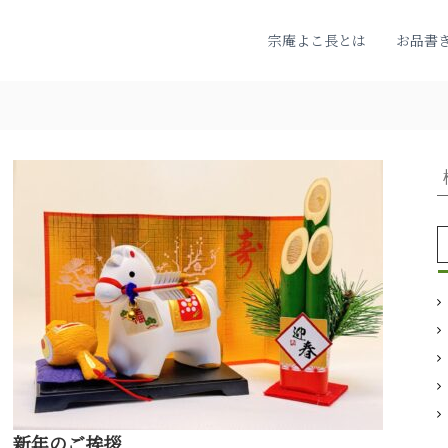
宗庵よこ長とは
お品書
:
新年のご挨拶