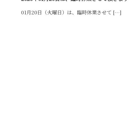
泉
湯
01月20日（火曜日）は、臨時休業させて […]
豆
腐