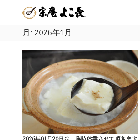
嬉
コ
佐
ン
野
賀
テ
温
ン
県
泉
ツ
月:
2026年1月
嬉
湯
へ
ど
野
ス
う
キ
温
ふ
ッ
泉
プ
発
名
祥
物
の
店
の
|
美
宗
味
庵
し
よ
こ
い
長
温
2026年01月20日は、臨時休業させて頂きます