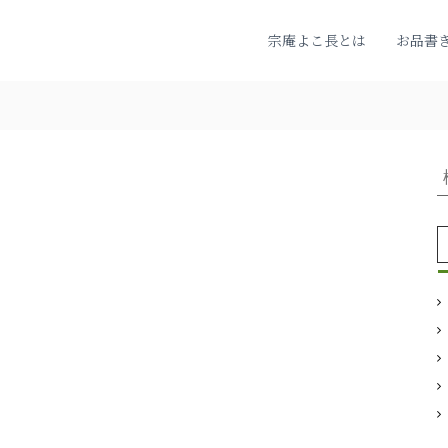
宗庵よこ長とは
お品書
: