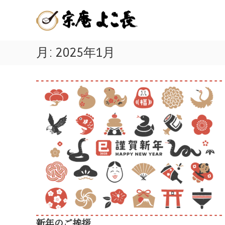
嬉
コ
佐
ン
野
賀
テ
温
ン
県
泉
ツ
月:
2025年1月
嬉
湯
へ
ど
野
ス
う
キ
温
ふ
ッ
泉
プ
発
名
祥
物
の
店
の
|
美
宗
味
庵
し
よ
こ
い
長
温
新年のご挨拶