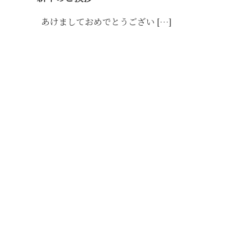
泉
湯
あけましておめでとうござい […]
豆
腐