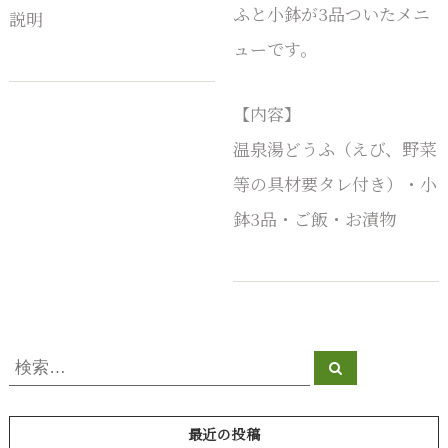
ふと小鉢が3品ついたメニ
豆
説明
腐
ューです。
【内容】
温泉湯どうふ（えび、野菜
等の具材要タレ付き）・小
鉢3品・ご飯・お漬物
検
検
索
索
対
象
最近の投稿