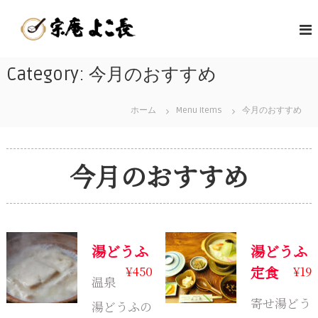
コ
嬉
ン
佐
テ
野
賀
ン
温
県
ツ
Category:
今月のおすすめ
泉
嬉
へ
湯
野
ス
ど
キ
ホーム
Menu Items
今月のおすすめ
温
う
ッ
泉
ふ
プ
名
発
今月のおすすめ
物
祥
の
の
美
店
味
|
し
宗
湯どうふ
湯どうふ
い
庵
¥
450
定食
¥
19
温
よ
温泉
泉
こ
寄せ湯どう
湯どうふの
湯
長