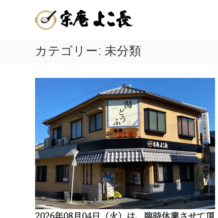
嬉
コ
佐
ン
野
賀
テ
温
ン
県
泉
ツ
カテゴリー:
未分類
嬉
湯
へ
ど
野
ス
う
キ
温
ふ
ッ
泉
プ
発
名
祥
物
の
店
の
|
美
宗
味
庵
し
よ
こ
い
長
温
2026年08月04日（火）は、臨時休業させて頂