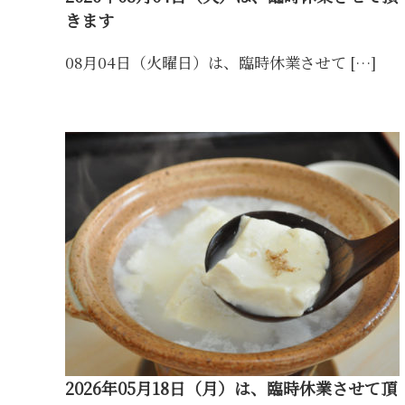
泉
きます
湯
豆
08月04日（火曜日）は、臨時休業させて […]
腐
2026年05月18日（月）は、臨時休業させて頂