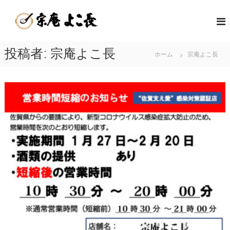
コ
嬉
ン
佐
テ
野
賀
ン
温
県
ツ
投稿者:
宗庵よこ長
泉
ホーム
宗庵よこ長
嬉
へ
湯
野
ス
ど
キ
温
う
ッ
泉
ふ
プ
名
発
物
祥
の
の
美
店
味
|
し
宗
い
庵
温
よ
泉
こ
湯
長