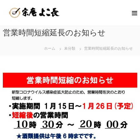
コ
嬉
ン
佐
テ
野
賀
ン
温
県
ツ
営業時間短縮延長のお知らせ
泉
嬉
へ
湯
野
ス
ど
キ
ホーム
未分類
営業時間短縮延長のお知らせ
温
う
ッ
泉
ふ
プ
名
発
物
祥
の
の
美
店
味
|
し
宗
い
庵
温
よ
泉
こ
湯
長