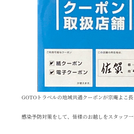
泉
湯
豆
腐
GOTOトラベルの地域共通クーポンが宗庵よこ
感染予防対策をして、皆様のお越しをスタッフ一