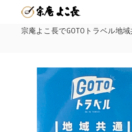
嬉
コ
佐
ン
野
賀
テ
温
ン
県
泉
ツ
宗庵よこ長でGOTOトラベル地
嬉
湯
へ
ど
野
ス
う
キ
温
ふ
ッ
泉
プ
発
名
祥
物
の
店
の
|
美
宗
味
庵
し
よ
こ
い
長
温