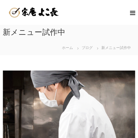
コ
嬉
ン
佐
テ
野
賀
ン
温
県
ツ
新メニュー試作中
泉
嬉
へ
湯
野
ス
ど
キ
ホーム
ブログ
新メニュー試作中
温
う
ッ
泉
ふ
プ
名
発
物
祥
の
の
美
店
味
|
し
宗
い
庵
温
よ
泉
こ
湯
長